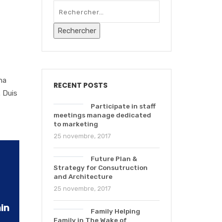
na
RECENT POSTS
. Duis
Participate in staff
meetings manage dedicated
to marketing
25 novembre, 2017
Future Plan &
Strategy for Consutruction
and Architecture
25 novembre, 2017
in
Family Helping
Family in The Wake of