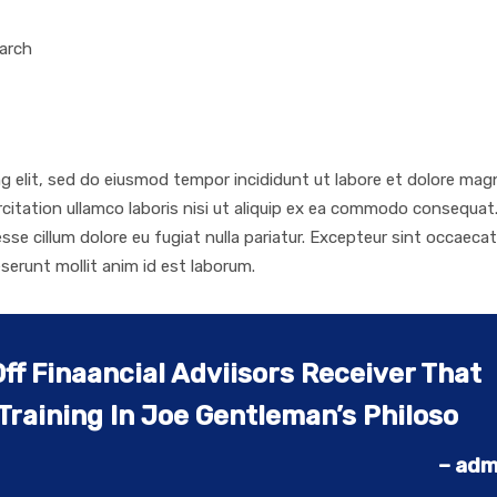
arch
g elit, sed do eiusmod tempor incididunt ut labore et dolore mag
citation ullamco laboris nisi ut aliquip ex ea commodo consequat
 esse cillum dolore eu fugiat nulla pariatur. Excepteur sint occaecat
eserunt mollit anim id est laborum.
ff Finaancial Adviisors Receiver That
Training In Joe Gentleman’s Philoso
– adm