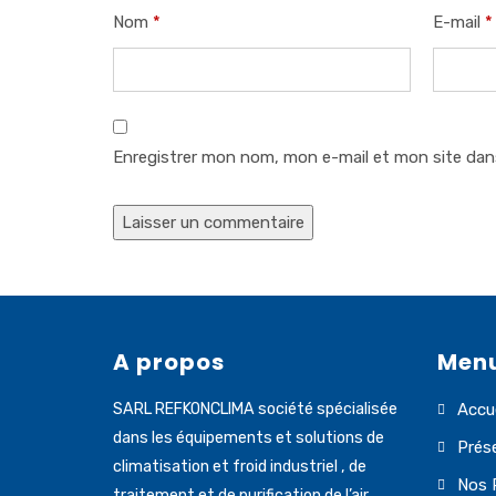
Nom
*
E-mail
*
Enregistrer mon nom, mon e-mail et mon site dan
A propos
Men
SARL REFKONCLIMA société spécialisée
Accue
dans les équipements et solutions de
Prés
climatisation et froid industriel , de
Nos 
traitement et de purification de l’air.