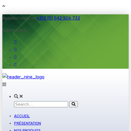
Appelez nous au
+213 (0) 542 506 732
Suivez nous:
ACCUEIL
PRÉSENTATION
NOS PRODUITS