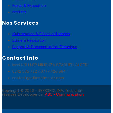
Foires & Exposition
contact
Nos Services
Maintenance & Pièces détachées
Etude & Réalisation
Support & Documentation Téchnique
Contact Info
local N°01 LSP MIMOUZA STAOUELI ALGER
0542 506 732 / 0777 426 384
contact@refkonclima-dz.com
Copyright © 2022 - REFKONCLIMA. Tous droit
réservés Développer par
ABC - Communication