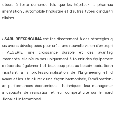
secteurs à forte demande tels que les hôpitaux, la pharmacie
’alimentation , automobile l’industrie et d’autres types d’industri
imilaires.
LA
SARL REFKONCLIMA
est liée directement à des stratégies qu
ous avons développées pour créer une nouvelle vision d’entrepris
en ALGERIE, une croissance durable et des avantage
permanents, elle n’aura pas uniquement à fournir des équipements
Elle répondra également et beaucoup plus au besoin opérationnel
consistant à la professionnalisation de l’Engineering et de
ravaux et les structurer d’une façon harmonisée, l’amélioration 
leurs performances économiques, techniques, leur management
leur capacité de réalisation et leur compétitivité sur le march
ational et international