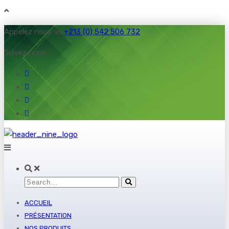
Appelez nous au
+213 (0) 542 506 732
Suivez nous:
ACCUEIL
PRÉSENTATION
NOS PRODUITS