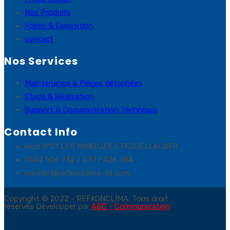
Nos Produits
Foires & Exposition
contact
Nos Services
Maintenance & Pièces détachées
Etude & Réalisation
Support & Documentation Téchnique
Contact Info
local N°01 LSP MIMOUZA STAOUELI ALGER
0542 506 732 / 0777 426 384
contact@refkonclima-dz.com
Copyright © 2022 - REFKONCLIMA. Tous droit
réservés Développer par
ABC - Communication