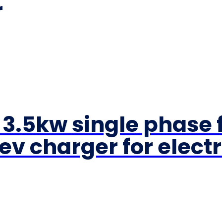
r
.5kw single phase f
ev charger for elect