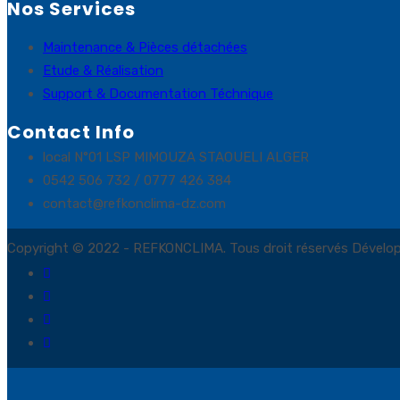
Nos Services
Maintenance & Pièces détachées
Etude & Réalisation
Support & Documentation Téchnique
Contact Info
local N°01 LSP MIMOUZA STAOUELI ALGER
0542 506 732 / 0777 426 384
contact@refkonclima-dz.com
Copyright © 2022 - REFKONCLIMA. Tous droit réservés Dévelo