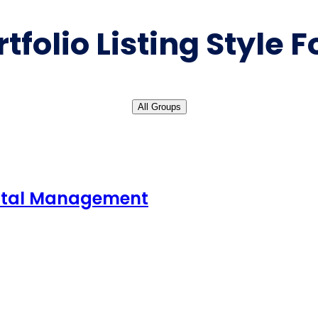
rtfolio Listing Style F
All Groups
pital Management