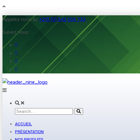
Appelez nous au
+213 (0) 542 506 732
Suivez nous:
ACCUEIL
PRÉSENTATION
NOS PRODUITS