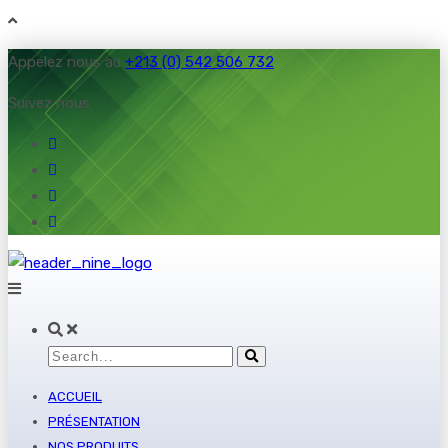
Appelez nous au
+213 (0) 542 506 732
Suivez nous:
ACCUEIL
PRÉSENTATION
NOS PRODUITS