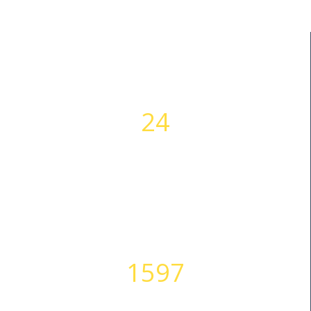
24
WORKING HOURS
1597
HAPPY CLIENTS