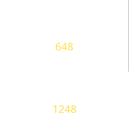
648
SUCCESS STORIES
1248
PERFECT BODIES