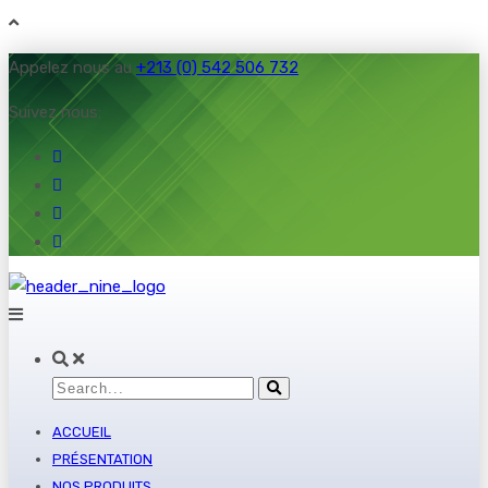
Appelez nous au
+213 (0) 542 506 732
Suivez nous:
ACCUEIL
PRÉSENTATION
NOS PRODUITS