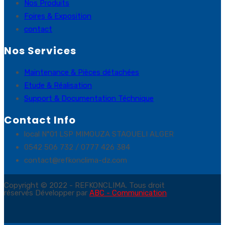
Nos Produits
Foires & Exposition
contact
Nos Services
Maintenance & Pièces détachées
Etude & Réalisation
Support & Documentation Téchnique
Contact Info
local N°01 LSP MIMOUZA STAOUELI ALGER
0542 506 732 / 0777 426 384
contact@refkonclima-dz.com
Copyright © 2022 - REFKONCLIMA. Tous droit
réservés Développer par
ABC - Communication