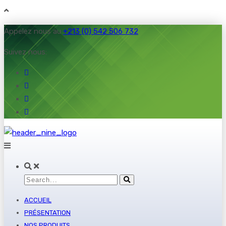
Appelez nous au
+213 (0) 542 506 732
Suivez nous:
ACCUEIL
PRÉSENTATION
NOS PRODUITS