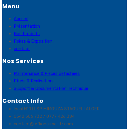
Menu
Accueil
Présentation
Nos Produits
Foires & Exposition
contact
Nos Services
Maintenance & Pièces détachées
Etude & Réalisation
Support & Documentation Téchnique
Contact Info
local N°01 LSP MIMOUZA STAOUELI ALGER
0542 506 732 / 0777 426 384
contact@refkonclima-dz.com