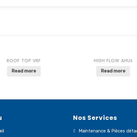
ROOF TOP VRF
HIGH FLOW AHUs
Read more
Read more
u
Nos Services
il
Maintenance & Pièces déta