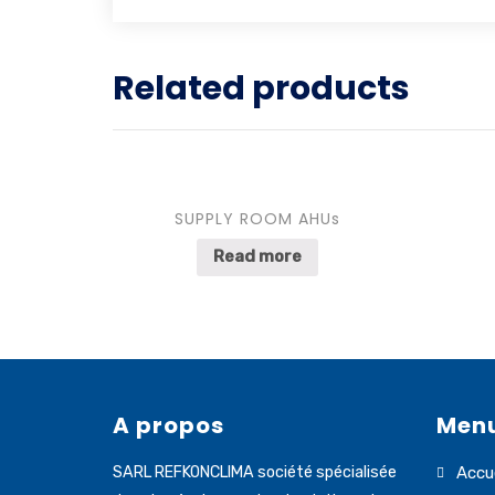
Related products
SUPPLY ROOM AHUs
Read more
A propos
Men
SARL REFKONCLIMA société spécialisée
Accue