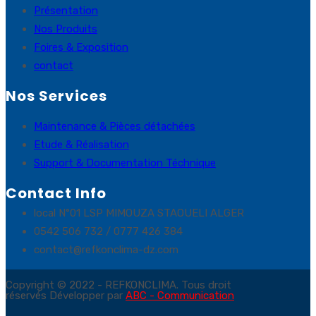
Présentation
Nos Produits
Foires & Exposition
contact
Nos Services
Maintenance & Pièces détachées
Etude & Réalisation
Support & Documentation Téchnique
Contact Info
local N°01 LSP MIMOUZA STAOUELI ALGER
0542 506 732 / 0777 426 384
contact@refkonclima-dz.com
Copyright © 2022 - REFKONCLIMA. Tous droit
réservés Développer par
ABC - Communication