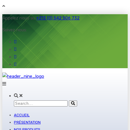
Appelez nous au
+213 (0) 542 506 732
Suivez nous:
ACCUEIL
PRÉSENTATION
NOS PRODUITS