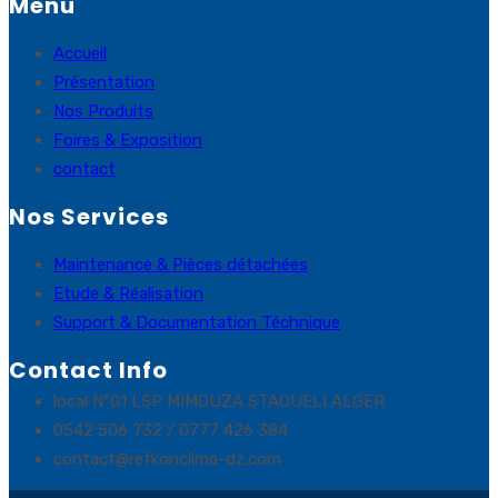
Menu
Accueil
Présentation
Nos Produits
Foires & Exposition
contact
Nos Services
Maintenance & Pièces détachées
Etude & Réalisation
Support & Documentation Téchnique
Contact Info
local N°01 LSP MIMOUZA STAOUELI ALGER
0542 506 732 / 0777 426 384
contact@refkonclima-dz.com