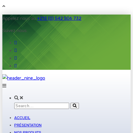
Appelez nous au
+213 (0) 542 506 732
Suivez nous:
ACCUEIL
PRÉSENTATION
NOS PRODUITS