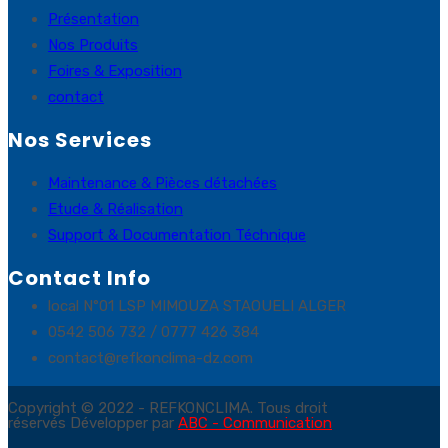
Présentation
Nos Produits
Foires & Exposition
contact
Nos Services
Maintenance & Pièces détachées
Etude & Réalisation
Support & Documentation Téchnique
Contact Info
local N°01 LSP MIMOUZA STAOUELI ALGER
0542 506 732 / 0777 426 384
contact@refkonclima-dz.com
Copyright © 2022 - REFKONCLIMA. Tous droit
réservés Développer par
ABC - Communication