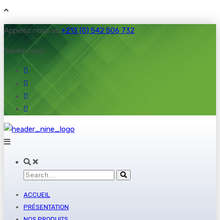
Appelez nous au
+213 (0) 542 506 732
Suivez nous:
ACCUEIL
PRÉSENTATION
NOS PRODUITS