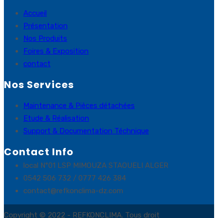
Accueil
Présentation
Nos Produits
Foires & Exposition
contact
Nos Services
Maintenance & Pièces détachées
Etude & Réalisation
Support & Documentation Téchnique
Contact Info
local N°01 LSP MIMOUZA STAOUELI ALGER
0542 506 732 / 0777 426 384
contact@refkonclima-dz.com
Copyright © 2022 - REFKONCLIMA. Tous droit