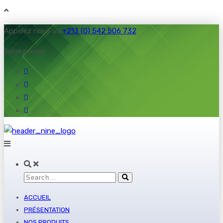
Appelez nous au
+213 (0) 542 506 732
Suivez nous:
ACCUEIL
PRÉSENTATION
NOS PRODUITS